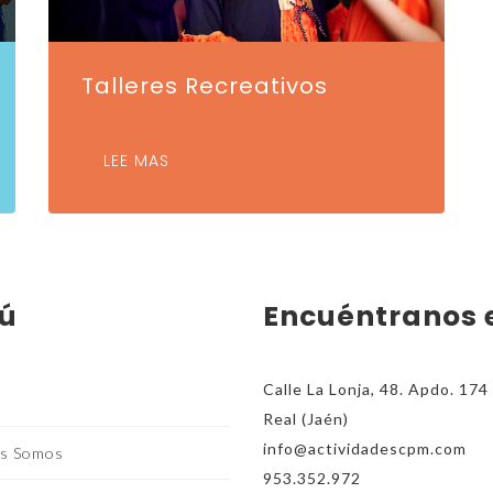
Talleres Recreativos
LEE MAS
ú
Encuéntranos 
Calle La Lonja, 48. Apdo. 17
Real (Jaén)
info@actividadescpm.com
s Somos
953.352.972