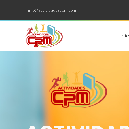
info@actividadescpm.com
Ini