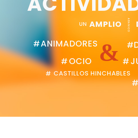
ACTIVIDAD
ABANICO
AMPLIO
UN
ANIMADORES
#
&
#
OCIO
J
#
#
CASTILLOS HINCHABLES
#