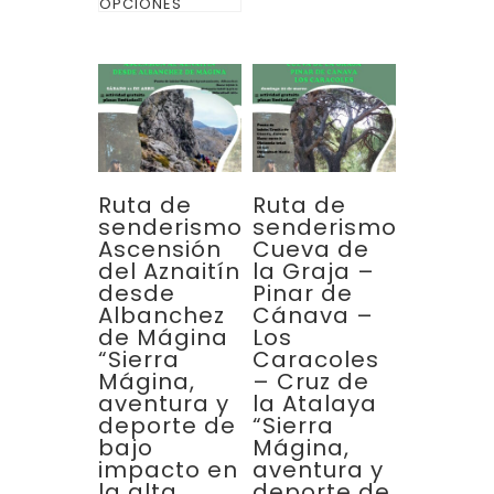
desde
OPCIONES
producto
€52
hasta
tiene
€151
múltiples
variantes.
Las
opciones
se
Ruta de
Ruta de
pueden
senderismo
senderismo
Ascensión
Cueva de
elegir
del Aznaitín
la Graja –
en
desde
Pinar de
la
Albanchez
Cánava –
de Mágina
Los
página
“Sierra
Caracoles
de
Mágina,
– Cruz de
aventura y
la Atalaya
producto
deporte de
“Sierra
bajo
Mágina,
impacto en
aventura y
la alta
deporte de