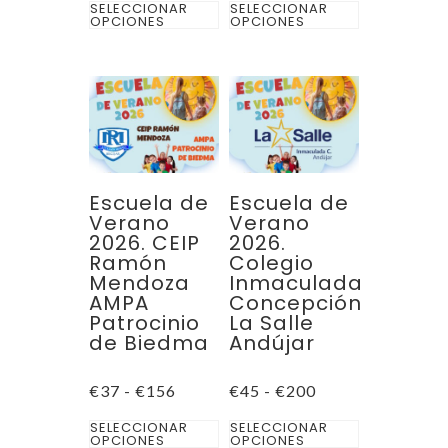
Este
Este
precios:
precios:
SELECCIONAR
SELECCIONAR
desde
desde
OPCIONES
OPCIONES
producto
producto
€37
€37
hasta
hasta
tiene
tiene
€220
€195
múltiples
múltiples
variantes.
variantes.
Las
Las
opciones
opciones
se
se
Escuela de
Escuela de
pueden
pueden
Verano
Verano
2026. CEIP
2026.
elegir
elegir
Ramón
Colegio
en
en
Mendoza
Inmaculada
la
la
AMPA
Concepción
Patrocinio
La Salle
página
página
de Biedma
Andújar
de
de
producto
producto
Rango
Rango
€
37
-
€
156
€
45
-
€
200
de
de
Este
Este
precios:
precios:
SELECCIONAR
SELECCIONAR
desde
desde
OPCIONES
OPCIONES
producto
producto