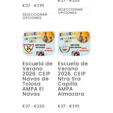
€
37
-
€
205
producto
de
Rango
€
37
-
€
195
Este
precios:
de
SELECCIONAR
desde
Este
OPCIONES
precios:
SELECCIONAR
producto
€37
desde
OPCIONES
producto
hasta
€37
tiene
€205
hasta
tiene
múltiples
€195
múltiples
variantes.
variantes.
Las
Las
opciones
opciones
se
se
pueden
Escuela de
Escuela de
pueden
Verano
Verano
elegir
2026. CEIP
2026. CEIP
elegir
en
Navas de
Ntra Sra
en
la
Tolosa
Capilla
la
AMPA El
AMPA
página
Navas
Almazara
página
de
de
producto
Rango
Rango
€
37
-
€
220
€
37
-
€
195
producto
de
de