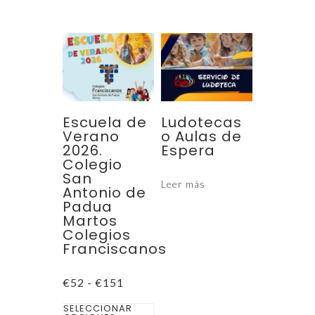
€37
€45
hasta
hasta
tiene
tiene
€156
€200
múltiples
múltiples
variantes.
variantes.
Las
Las
opciones
opciones
se
se
Escuela de
Ludotecas
pueden
pueden
Verano
o Aulas de
2026.
Espera
elegir
elegir
Colegio
en
en
San
Leer más
la
la
Antonio de
Padua
página
página
Martos
de
de
Colegios
Franciscanos
producto
producto
Rango
€
52
-
€
151
de
Este
precios:
SELECCIONAR