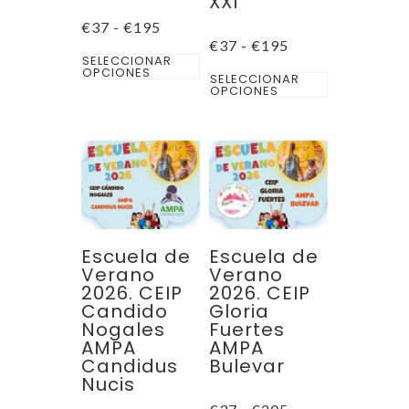
XXI
Rango
€
37
-
€
195
de
Rango
€
37
-
€
195
Este
precios:
de
SELECCIONAR
desde
OPCIONES
Este
precios:
producto
SELECCIONAR
€37
desde
OPCIONES
producto
hasta
€37
tiene
€195
hasta
tiene
múltiples
€195
múltiples
variantes.
variantes.
Las
Las
opciones
opciones
se
se
pueden
Escuela de
Escuela de
pueden
Verano
Verano
elegir
2026. CEIP
2026. CEIP
elegir
en
Candido
Gloria
en
la
Nogales
Fuertes
la
AMPA
AMPA
página
Candidus
Bulevar
página
de
Nucis
de
producto
Rango