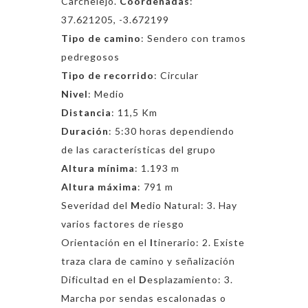
Carchelejo
.
Coordenadas
:
37.621205, -3.672199
Tipo de camino
: Sendero con tramos
pedregosos
Tipo de recorrido
: Circular
Nivel
: Medio
Distancia
: 11,5 Km
Duración
: 5:30 horas dependiendo
de las características del grupo
Altura mínima
: 1.193 m
Altura máxima
: 791 m
Severidad del
M
edio Natural: 3. Hay
varios factores de riesgo
Orientación en el
I
tinerario: 2. Existe
traza clara de camino y señalización
Dificultad en el
D
esplazamiento: 3.
Marcha por sendas escalonadas o