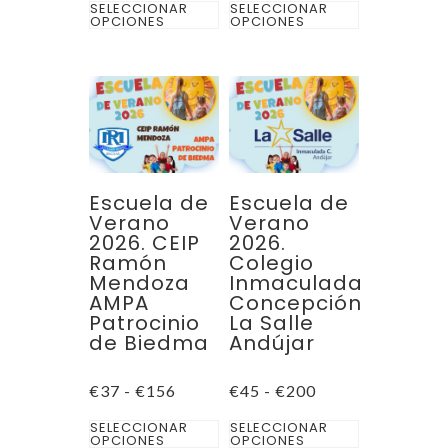
Este
Este
precios:
precios:
SELECCIONAR
SELECCIONAR
desde
desde
OPCIONES
OPCIONES
producto
producto
€37
€37
hasta
hasta
tiene
tiene
€220
€195
múltiples
múltiples
variantes.
variantes.
Las
Las
opciones
opciones
se
se
Escuela de
Escuela de
pueden
pueden
Verano
Verano
2026. CEIP
2026.
elegir
elegir
Ramón
Colegio
en
en
Mendoza
Inmaculada
la
la
AMPA
Concepción
Patrocinio
La Salle
página
página
de Biedma
Andújar
de
de
producto
producto
Rango
Rango
€
37
-
€
156
€
45
-
€
200
de
de
Este
Este
precios:
precios:
SELECCIONAR
SELECCIONAR
desde
desde
OPCIONES
OPCIONES
producto
producto