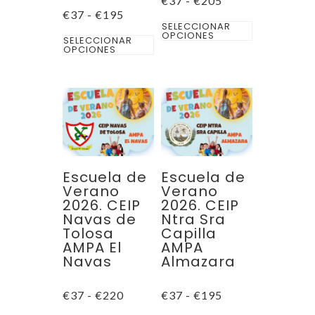
€
37
-
€
205
producto
de
Rango
€
37
-
€
195
Este
precios:
de
SELECCIONAR
desde
Este
OPCIONES
precios:
SELECCIONAR
producto
€37
desde
OPCIONES
producto
hasta
€37
tiene
€205
hasta
tiene
múltiples
€195
múltiples
variantes.
variantes.
Las
Las
opciones
opciones
se
se
pueden
Escuela de
Escuela de
pueden
Verano
Verano
elegir
2026. CEIP
2026. CEIP
elegir
en
Navas de
Ntra Sra
en
la
Tolosa
Capilla
la
AMPA El
AMPA
página
Navas
Almazara
página
de
de
producto
Rango
Rango
€
37
-
€
220
€
37
-
€
195
producto
de
de