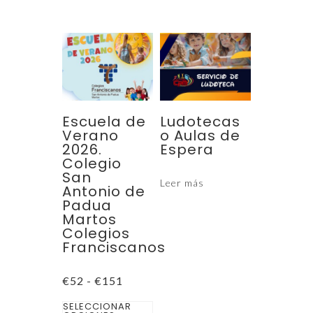
€37
€45
hasta
hasta
tiene
tiene
€156
€200
múltiples
múltiples
variantes.
variantes.
Las
Las
opciones
opciones
se
se
Escuela de
Ludotecas
pueden
pueden
Verano
o Aulas de
2026.
Espera
elegir
elegir
Colegio
en
en
San
Leer más
la
la
Antonio de
Padua
página
página
Martos
de
de
Colegios
Franciscanos
producto
producto
Rango
€
52
-
€
151
de
Este
precios:
SELECCIONAR