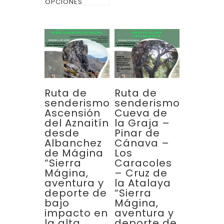
desde
OPCIONES
producto
€52
hasta
tiene
€151
múltiples
variantes.
Las
opciones
se
Ruta de
Ruta de
pueden
senderismo
senderismo
Ascensión
Cueva de
elegir
del Aznaitín
la Graja –
en
desde
Pinar de
la
Albanchez
Cánava –
de Mágina
Los
página
“Sierra
Caracoles
de
Mágina,
– Cruz de
aventura y
la Atalaya
producto
deporte de
“Sierra
bajo
Mágina,
impacto en
aventura y
la alta
deporte de