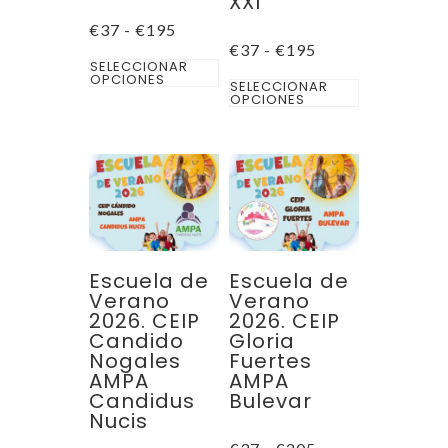
XXI
Rango
€
37
-
€
195
de
Rango
€
37
-
€
195
Este
precios:
de
SELECCIONAR
desde
OPCIONES
Este
precios:
producto
SELECCIONAR
€37
desde
OPCIONES
producto
hasta
€37
tiene
€195
hasta
tiene
múltiples
€195
múltiples
variantes.
variantes.
Las
Las
opciones
opciones
se
se
pueden
Escuela de
Escuela de
pueden
Verano
Verano
elegir
2026. CEIP
2026. CEIP
elegir
en
Candido
Gloria
en
la
Nogales
Fuertes
la
AMPA
AMPA
página
Candidus
Bulevar
página
de
Nucis
de
producto
Rango