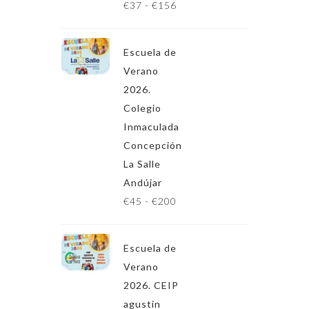
R
€
37
-
€
156
a
n
Escuela de
g
Verano
o
2026.
d
Colegio
e
Inmaculada
p
Concepción
r
La Salle
e
Andújar
c
R
€
45
-
€
200
i
a
o
n
s
Escuela de
g
:
Verano
o
d
2026. CEIP
d
e
agustin