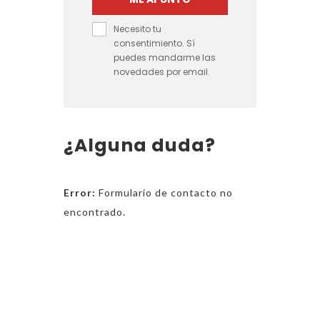
d
h
e
Necesito tu
a
s
consentimiento. Sí
s
puedes mandarme las
d
t
novedades por email.
e
a
€
€
3
2
7
¿Alguna duda?
0
h
0
a
Error:
Formulario de contacto no
s
encontrado.
t
a
€
1
9
5