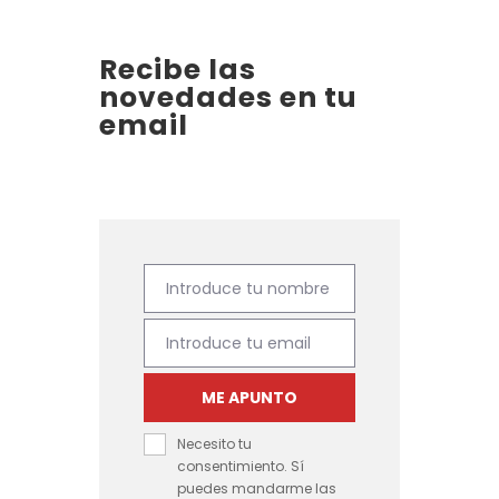
€
n
c
3
g
i
Recibe las
7
o
o
novedades en tu
h
d
email
s
a
e
:
s
p
d
t
r
e
a
e
s
€
c
d
1
i
Introduce tu nombre
e
Nombre
5
o
€
6
Introduce tu email
s
Email
4
:
5
ME APUNTO
d
h
e
Necesito tu
a
s
consentimiento. Sí
s
puedes mandarme las
d