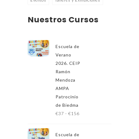
Eventos
Talleres y Exhibiciones
Nuestros Cursos
Escuela de
Verano
2026. CEIP
Ramón
Mendoza
AMPA
Patrocinio
de Biedma
R
€
37
-
€
156
a
n
Escuela de
g