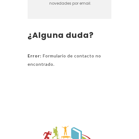
t
novedades por email.
e
a
€
€
3
2
7
¿Alguna duda?
0
h
0
a
Error:
Formulario de contacto no
s
encontrado.
t
a
€
1
9
5