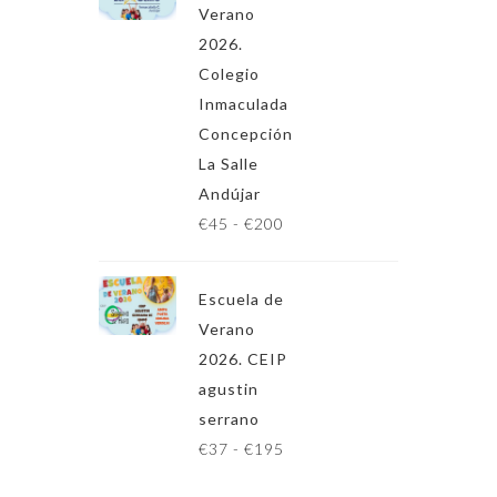
Verano
o
2026.
d
Colegio
e
Inmaculada
p
Concepción
r
La Salle
e
Andújar
c
R
€
45
-
€
200
i
a
o
n
s
Escuela de
g
:
Verano
o
d
2026. CEIP
d
e
agustin
e
s
serrano
p
d
R
€
37
-
€
195
r
e
a
e