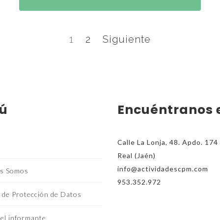
Página
Página
1
2
Siguiente
ú
Encuéntranos 
Calle La Lonja, 48. Apdo. 17
Real (Jaén)
info@actividadescpm.com
s Somos
953.352.972
a de Protección de Datos
el informante