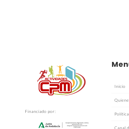
Paginación
de
entradas
Men
Inicio
Quiene
Financiado por:
Polític
Canal d