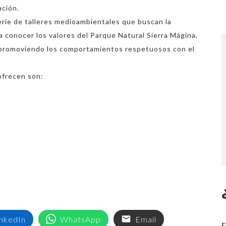
ación.
rie de talleres medioambientales que buscan la
 conocer los valores del Parque Natural Sierra Mágina,
y promoviendo los comportamientos respetuosos con el
ofrecen son:
inkedIn
WhatsApp
Email
E