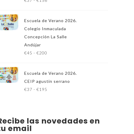
€
37
-
€
156
a
n
Escuela de Verano 2026.
g
Colegio Inmaculada
o
Concepción La Salle
d
Andújar
e
R
€
45
-
€
200
p
a
r
n
e
Escuela de Verano 2026.
g
c
CEIP agustin serrano
o
i
R
€
37
-
€
195
d
o
a
e
s
n
p
:
g
r
Recibe las novedades en
d
o
e
tu email
e
d
c