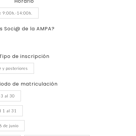
recios:
Horario
esde
e 9:00h.-14:00h.
37
asta
s Soci@ de la AMPA?
195
Tipo de inscripción
 y posteriores
iodo de matriculación
23 al 30
l 1 al 31
6 de junio