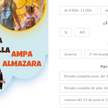
p
d
de 8:00h.-15:00h.
d
€
h
¿E
€
SI
NO
General
2º Herman@
Per
Periodo completo junio. del 
Periodo completo de julio. de
semana del 23 de junio al 2