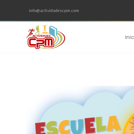
info@actividadescpm.com
Ini