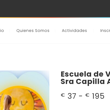
cio
Quienes Somos
Actividades
Insc
Escuela de 
Sra Capilla
R
37
-
195
€
€
d