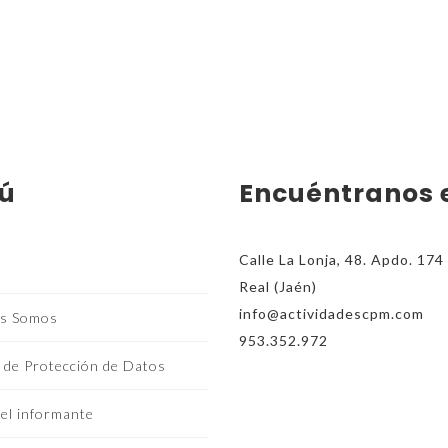
ú
Encuéntranos 
Calle La Lonja, 48. Apdo. 17
Real (Jaén)
info@actividadescpm.com
s Somos
953.352.972
a de Protección de Datos
el informante