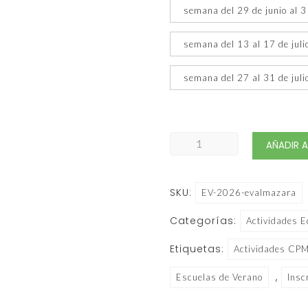
semana del 29 de junio al 3 
semana del 13 al 17 de juli
semana del 27 al 31 de juli
Escuela
AÑADIR 
de
Verano
SKU:
EV-2026-evalmazara
2026.
CEIP
Categorías:
Actividades E
Ntra
Etiquetas:
Actividades CP
Sra
Capilla
,
Escuelas de Verano
Insc
AMPA
Almazara